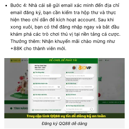
Bước 4: Nhà cái sẽ gửi email xác minh đến địa chỉ
email đăng ký, bạn cần kiểm tra hộp thư và thực
hiện theo chỉ dẫn để kích hoạt account. Sau khi
xong xuôi, bạn có thể đăng nhập ngay và bắt đầu
khám phá các trò chơi thú vị tại nền tảng cá cược.
Thưởng thêm: Nhận khuyến mãi chào mừng như
+88K cho thành viên mới.
Đăng ký QQ88 dễ dàng