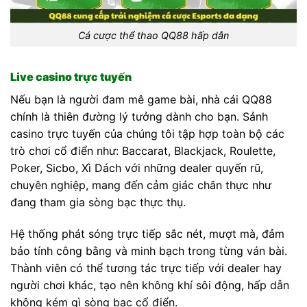
Cá cược thể thao QQ88 hấp dẫn
Live casino trực tuyến
Nếu bạn là người đam mê game bài, nhà cái QQ88
chính là thiên đường lý tưởng dành cho bạn. Sảnh
casino trực tuyến của chúng tôi tập hợp toàn bộ các
trò chơi cổ điển như: Baccarat, Blackjack, Roulette,
Poker, Sicbo, Xì Dách với những dealer quyến rũ,
chuyên nghiệp, mang đến cảm giác chân thực như
đang tham gia sòng bạc thực thụ.
Hệ thống phát sóng trực tiếp sắc nét, mượt mà, đảm
bảo tính công bằng và minh bạch trong từng ván bài.
Thành viên có thể tương tác trực tiếp với dealer hay
người chơi khác, tạo nên không khí sôi động, hấp dẫn
không kém gì sòng bạc cổ điển.