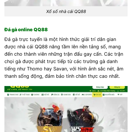
Xổ số nhà cái QQ88
Đá gà online QQ88
Đá gà trực tuyến là một hình thức giải trí dân gian
được nhà cái QQ88 nâng tầm lên nền tảng số, mang
đến cho thành viên những trận đấu gay cấn. Các trận
chọi gà được phát trực tiếp từ các trường gà danh
tiếng như Thomo hay Savan, với hình ảnh sắc nét, âm
thanh sống động, đảm bảo tính chân thực cao nhất.