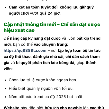
Cam kết an toàn tuyệt đối
,
không lưu giữ quỹ
người chơi
vượt quá
24 giờ
.
Cập nhật thông tin mới – Chỉ dẫn đặt cược
hiệu xuất cao
Để
nâng cấp kỹ năng đặt cược
và luôn
bắt kịp trend
mới
, bạn có thể
vào chuyên trang
:
https://qq8889ta.com
– nơi
tập hợp toàn bộ tin tức
cá độ thể thao
,
đánh giá nhà cái
,
chỉ dẫn cách tham
gia
và
bí quyết phân tích kèo bóng đá
, giúp
thành
viên
:
Chọn lựa tỷ lệ cược khôn ngoan hơn.
Hiểu biết quản lý nguồn vốn tối ưu.
Nắm bắt các trend cá độ 2025 hot nhất.
Website
này đặc biệt
hữu ích cho newbie
lẫn
cao thủ