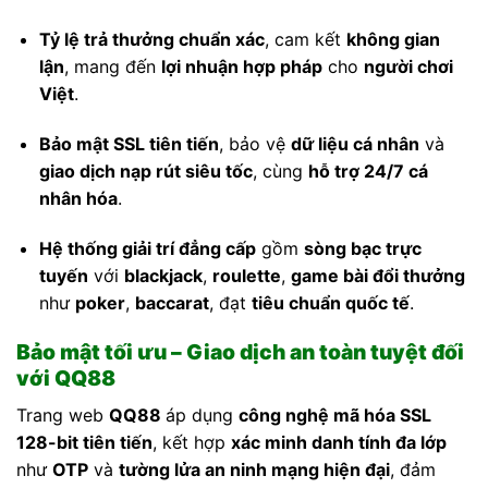
Tỷ lệ trả thưởng chuẩn xác
, cam kết
không gian
lận
, mang đến
lợi nhuận hợp pháp
cho
người chơi
Việt
.
Bảo mật SSL tiên tiến
, bảo vệ
dữ liệu cá nhân
và
giao dịch nạp rút siêu tốc
, cùng
hỗ trợ 24/7 cá
nhân hóa
.
Hệ thống giải trí đẳng cấp
gồm
sòng bạc trực
tuyến
với
blackjack
,
roulette
,
game bài đổi thưởng
như
poker
,
baccarat
, đạt
tiêu chuẩn quốc tế
.
Bảo mật tối ưu – Giao dịch an toàn tuyệt đối
với QQ88
Trang web
QQ88
áp dụng
công nghệ mã hóa SSL
128-bit tiên tiến
, kết hợp
xác minh danh tính đa lớp
như
OTP
và
tường lửa an ninh mạng hiện đại
, đảm