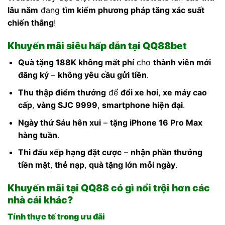
lâu năm
đang
tìm kiếm phương pháp tăng xác suất
chiến thắng
!
Khuyến mãi siêu hấp dẫn tại QQ88bet
Quà tặng 188K không mất phí
cho
thành viên mới
đăng ký
–
không yêu cầu gửi tiền
.
Thu thập điểm thưởng
để
đổi xe hơi
,
xe máy cao
cấp
,
vàng SJC 9999
,
smartphone hiện đại
.
Ngày thứ Sáu hên xui
–
tặng iPhone 16 Pro Max
hàng tuần
.
Thi đấu xếp hạng đặt cược
–
nhận phần thưởng
tiền mặt
,
thẻ nạp
,
quà tặng lớn
mỗi ngày
.
Khuyến mãi tại QQ88 có gì nổi trội hơn các
nhà cái khác?
Tính thực tế trong ưu đãi