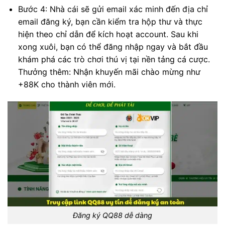
Bước 4: Nhà cái sẽ gửi email xác minh đến địa chỉ
email đăng ký, bạn cần kiểm tra hộp thư và thực
hiện theo chỉ dẫn để kích hoạt account. Sau khi
xong xuôi, bạn có thể đăng nhập ngay và bắt đầu
khám phá các trò chơi thú vị tại nền tảng cá cược.
Thưởng thêm: Nhận khuyến mãi chào mừng như
+88K cho thành viên mới.
Đăng ký QQ88 dễ dàng