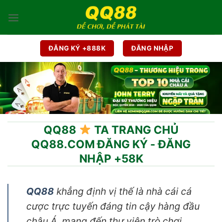
Bỏ
qua
nội
dung
ĐĂNG KÝ +888K
ĐĂNG NHẬP
QQ88
TA TRANG CHỦ
QQ88.COM ĐĂNG KÝ - ĐĂNG
NHẬP +58K
QQ88
khẳng định vị thế là nhà cái cá
cược trực tuyến đáng tin cậy hàng đầu
châu Á, mang đến thư viện trò chơi