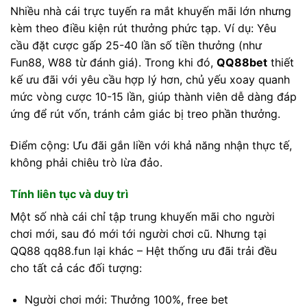
Nhiều nhà cái trực tuyến ra mắt khuyến mãi lớn nhưng
kèm theo điều kiện rút thưởng phức tạp. Ví dụ: Yêu
cầu đặt cược gấp 25-40 lần số tiền thưởng (như
Fun88, W88 từ đánh giá). Trong khi đó,
QQ88bet
thiết
kế ưu đãi với yêu cầu hợp lý hơn, chủ yếu xoay quanh
mức vòng cược 10-15 lần, giúp thành viên dễ dàng đáp
ứng để rút vốn, tránh cảm giác bị treo phần thưởng.
Điểm cộng: Ưu đãi gắn liền với khả năng nhận thực tế,
không phải chiêu trò lừa đảo.
Tính liên tục và duy trì
Một số nhà cái chỉ tập trung khuyến mãi cho người
chơi mới, sau đó mới tới người chơi cũ. Nhưng tại
QQ88 qq88.fun lại khác – Hệt thống ưu đãi trải đều
cho tất cả các đối tượng:
Người chơi mới: Thưởng 100%, free bet