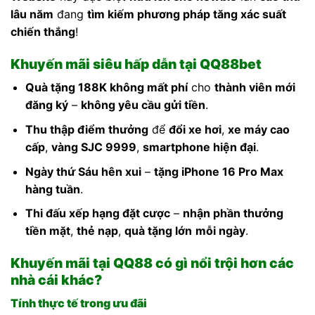
lâu năm
đang
tìm kiếm phương pháp tăng xác suất
chiến thắng
!
Khuyến mãi siêu hấp dẫn tại QQ88bet
Quà tặng 188K không mất phí
cho
thành viên mới
đăng ký
–
không yêu cầu gửi tiền
.
Thu thập điểm thưởng
để
đổi xe hơi
,
xe máy cao
cấp
,
vàng SJC 9999
,
smartphone hiện đại
.
Ngày thứ Sáu hên xui
–
tặng iPhone 16 Pro Max
hàng tuần
.
Thi đấu xếp hạng đặt cược
–
nhận phần thưởng
tiền mặt
,
thẻ nạp
,
quà tặng lớn
mỗi ngày
.
Khuyến mãi tại QQ88 có gì nổi trội hơn các
nhà cái khác?
Tính thực tế trong ưu đãi