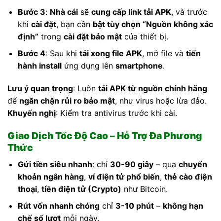
Bước 3
:
Nhà cái
sẽ
cung cấp link tải APK
, và trước
khi
cài đặt
, bạn cần
bật tùy chọn “Nguồn không xác
định”
trong
cài đặt bảo mật
của thiết bị.
Bước 4
: Sau khi
tải xong file APK
, mở file và
tiến
hành install
ứng dụng lên
smartphone
.
Lưu ý quan trọng
: Luôn
tải APK từ nguồn chính hãng
để
ngăn chặn rủi ro bảo mật
, như virus hoặc lừa đảo.
Khuyến nghị
: Kiểm tra antivirus trước khi cài.
Giao Dịch Tốc Độ Cao – Hỗ Trợ Đa Phương
Thức
Gửi tiền siêu nhanh
: chỉ
30-90 giây
– qua
chuyển
khoản ngân hàng
,
ví điện tử phổ biến
,
thẻ cào điện
thoại
,
tiền điện tử (Crypto)
như Bitcoin.
Rút vốn nhanh chóng
chỉ
3-10 phút
–
không hạn
chế số lượt
mỗi ngày.