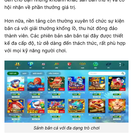
hội nhận về phần thưởng giá trị.
Hơn nữa, nền tảng còn thường xuyên tổ chức sự kiện
bắn cá với giải thưởng khổng lồ, thu hút đông đảo
thành viên. Các phiên bản săn bắn tại đây được thiết
kế đa cấp độ, từ dễ dàng đến thách thức, rất phù hợp
với mọi kỹ năng người chơi.
Sảnh bắn cá với đa dạng trò chơi