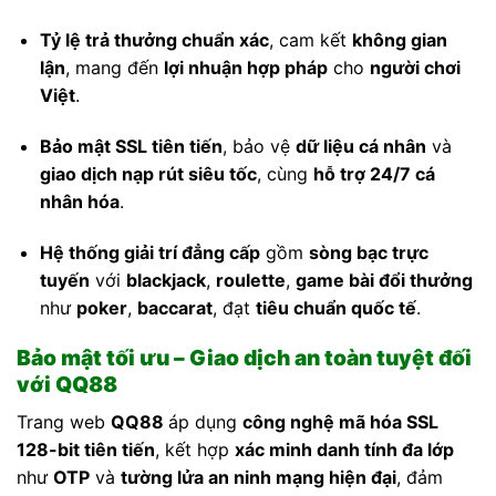
Tỷ lệ trả thưởng chuẩn xác
, cam kết
không gian
lận
, mang đến
lợi nhuận hợp pháp
cho
người chơi
Việt
.
Bảo mật SSL tiên tiến
, bảo vệ
dữ liệu cá nhân
và
giao dịch nạp rút siêu tốc
, cùng
hỗ trợ 24/7 cá
nhân hóa
.
Hệ thống giải trí đẳng cấp
gồm
sòng bạc trực
tuyến
với
blackjack
,
roulette
,
game bài đổi thưởng
như
poker
,
baccarat
, đạt
tiêu chuẩn quốc tế
.
Bảo mật tối ưu – Giao dịch an toàn tuyệt đối
với QQ88
Trang web
QQ88
áp dụng
công nghệ mã hóa SSL
128-bit tiên tiến
, kết hợp
xác minh danh tính đa lớp
như
OTP
và
tường lửa an ninh mạng hiện đại
, đảm