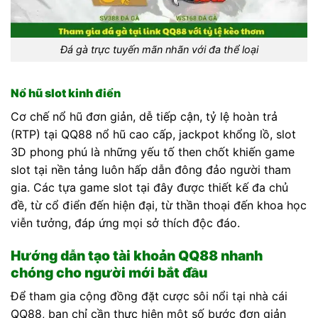
Đá gà trực tuyến mãn nhãn với đa thể loại
Nổ hũ slot kinh điển
Cơ chế nổ hũ đơn giản, dễ tiếp cận, tỷ lệ hoàn trả
(RTP) tại QQ88 nổ hũ cao cấp, jackpot khổng lồ, slot
3D phong phú là những yếu tố then chốt khiến game
slot tại nền tảng luôn hấp dẫn đông đảo người tham
gia. Các tựa game slot tại đây được thiết kế đa chủ
đề, từ cổ điển đến hiện đại, từ thần thoại đến khoa học
viễn tưởng, đáp ứng mọi sở thích độc đáo.
Hướng dẫn tạo tài khoản QQ88 nhanh
chóng cho người mới bắt đầu
Để tham gia cộng đồng đặt cược sôi nổi tại nhà cái
QQ88, bạn chỉ cần thực hiện một số bước đơn giản