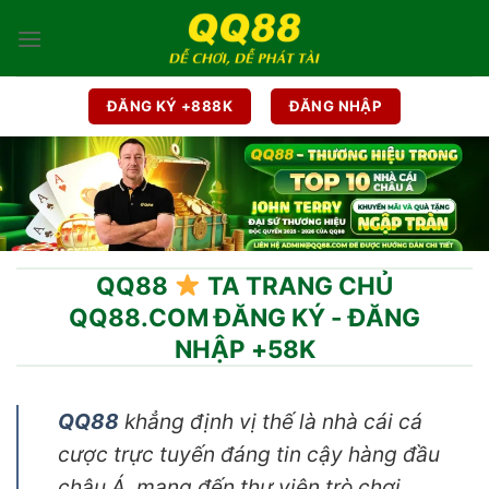
Bỏ
qua
nội
dung
ĐĂNG KÝ +888K
ĐĂNG NHẬP
QQ88
TA TRANG CHỦ
QQ88.COM ĐĂNG KÝ - ĐĂNG
NHẬP +58K
QQ88
khẳng định vị thế là nhà cái cá
cược trực tuyến đáng tin cậy hàng đầu
châu Á, mang đến thư viện trò chơi