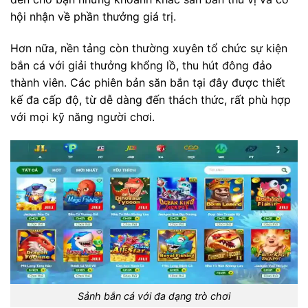
hội nhận về phần thưởng giá trị.
Hơn nữa, nền tảng còn thường xuyên tổ chức sự kiện
bắn cá với giải thưởng khổng lồ, thu hút đông đảo
thành viên. Các phiên bản săn bắn tại đây được thiết
kế đa cấp độ, từ dễ dàng đến thách thức, rất phù hợp
với mọi kỹ năng người chơi.
Sảnh bắn cá với đa dạng trò chơi