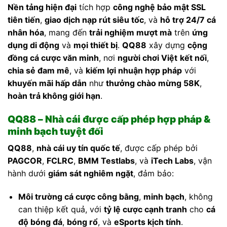
Nền tảng hiện đại
tích hợp
công nghệ bảo mật SSL
tiên tiến
,
giao dịch nạp rút siêu tốc
, và
hỗ trợ 24/7 cá
nhân hóa
, mang đến
trải nghiệm mượt mà
trên
ứng
dụng di động
và
mọi thiết bị
.
QQ88
xây dựng
cộng
đồng cá cược văn minh
, nơi
người chơi Việt
kết nối
,
chia sẻ đam mê
, và
kiếm lợi nhuận hợp pháp
với
khuyến mãi hấp dẫn
như
thưởng chào mừng 58K
,
hoàn trả không giới hạn
.
QQ88 – Nhà cái được cấp phép hợp pháp &
minh bạch tuyệt đối
QQ88
,
nhà cái uy tín quốc tế
, được cấp phép bởi
PAGCOR
,
FCLRC
,
BMM Testlabs
, và
iTech Labs
, vận
hành dưới
giám sát nghiêm ngặt
, đảm bảo:
Môi trường cá cược công bằng
,
minh bạch
, không
can thiệp kết quả, với
tỷ lệ cược cạnh tranh
cho
cá
độ bóng đá
,
bóng rổ
, và
eSports kịch tính
.