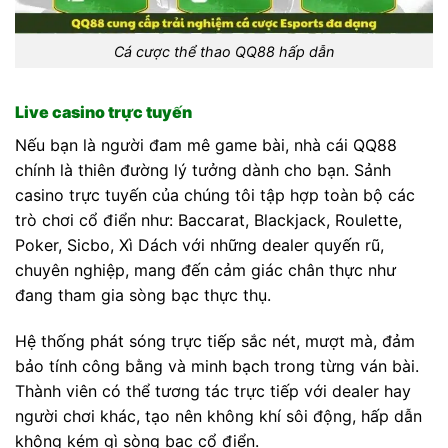
Cá cược thể thao QQ88 hấp dẫn
Live casino trực tuyến
Nếu bạn là người đam mê game bài, nhà cái QQ88
chính là thiên đường lý tưởng dành cho bạn. Sảnh
casino trực tuyến của chúng tôi tập hợp toàn bộ các
trò chơi cổ điển như: Baccarat, Blackjack, Roulette,
Poker, Sicbo, Xì Dách với những dealer quyến rũ,
chuyên nghiệp, mang đến cảm giác chân thực như
đang tham gia sòng bạc thực thụ.
Hệ thống phát sóng trực tiếp sắc nét, mượt mà, đảm
bảo tính công bằng và minh bạch trong từng ván bài.
Thành viên có thể tương tác trực tiếp với dealer hay
người chơi khác, tạo nên không khí sôi động, hấp dẫn
không kém gì sòng bạc cổ điển.