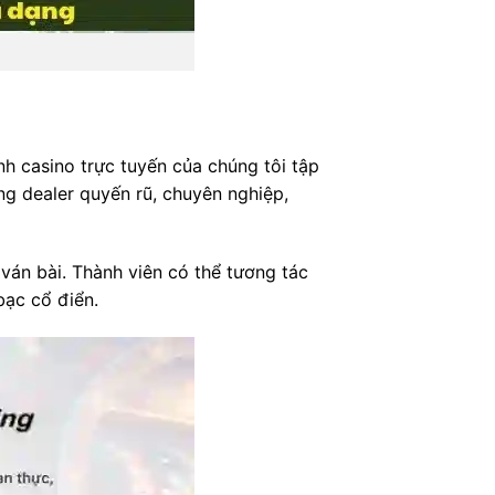
h casino trực tuyến của chúng tôi tập
ững dealer quyến rũ, chuyên nghiệp,
ván bài. Thành viên có thể tương tác
bạc cổ điển.