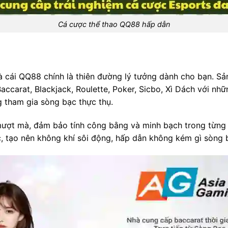
Cá cược thể thao QQ88 hấp dẫn
 cái QQ88 chính là thiên đường lý tưởng dành cho bạn. Sản
accarat, Blackjack, Roulette, Poker, Sicbo, Xì Dách với nh
 tham gia sòng bạc thực thụ.
mượt mà, đảm bảo tính công bằng và minh bạch trong từng 
ác, tạo nên không khí sôi động, hấp dẫn không kém gì sòng 