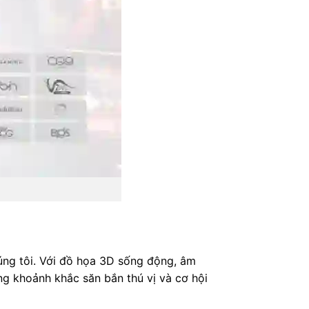
húng tôi. Với đồ họa 3D sống động, âm
ng khoảnh khắc săn bắn thú vị và cơ hội