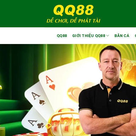
Bỏ
qua
nội
dung
QQ88
GIỚI THIỆU QQ88
BẮN CÁ