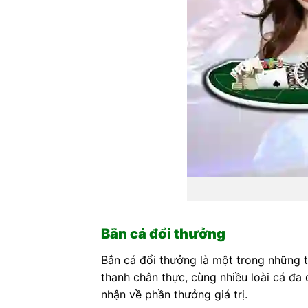
Bắn cá đổi thưởng
Bắn cá đổi thưởng là một trong những tr
thanh chân thực, cùng nhiều loài cá đa
nhận về phần thưởng giá trị.