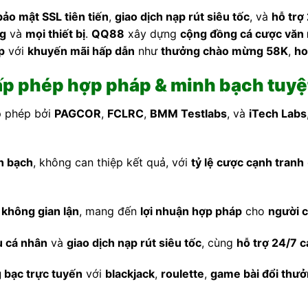
ảo mật SSL tiên tiến
,
giao dịch nạp rút siêu tốc
, và
hỗ trợ
ng
và
mọi thiết bị
.
QQ88
xây dựng
cộng đồng cá cược văn
p
với
khuyến mãi hấp dẫn
như
thưởng chào mừng 58K
,
ho
p phép hợp pháp & minh bạch tuyệ
p phép bởi
PAGCOR
,
FCLRC
,
BMM Testlabs
, và
iTech Labs
h bạch
, không can thiệp kết quả, với
tỷ lệ cược cạnh tranh
t
không gian lận
, mang đến
lợi nhuận hợp pháp
cho
người c
u cá nhân
và
giao dịch nạp rút siêu tốc
, cùng
hỗ trợ 24/7 
 bạc trực tuyến
với
blackjack
,
roulette
,
game bài đổi thư