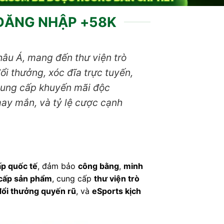
ĐĂNG NHẬP +58K
hâu Á, mang đến thư viện trò
ổi thưởng, xóc đĩa trực tuyến,
cung cấp khuyến mãi độc
may mắn, và tỷ lệ cược cạnh
ấp quốc tế
, đảm bảo
công bằng
,
minh
cấp sản phẩm
, cung cấp
thư viện trò
đổi thưởng quyến rũ
, và
eSports kịch