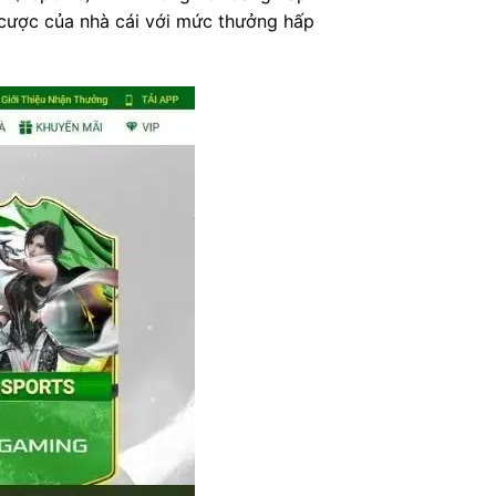
ệ cược của nhà cái với mức thưởng hấp