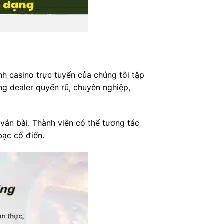
h casino trực tuyến của chúng tôi tập
ững dealer quyến rũ, chuyên nghiệp,
ván bài. Thành viên có thể tương tác
bạc cổ điển.