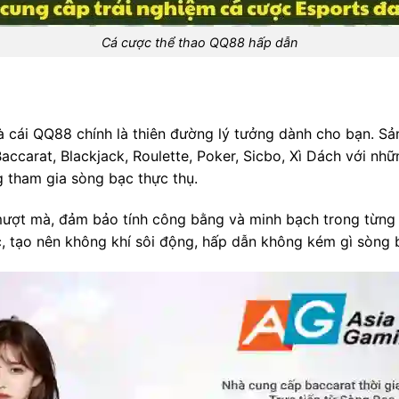
Cá cược thể thao QQ88 hấp dẫn
 cái QQ88 chính là thiên đường lý tưởng dành cho bạn. Sản
accarat, Blackjack, Roulette, Poker, Sicbo, Xì Dách với nh
 tham gia sòng bạc thực thụ.
mượt mà, đảm bảo tính công bằng và minh bạch trong từng 
ác, tạo nên không khí sôi động, hấp dẫn không kém gì sòng 