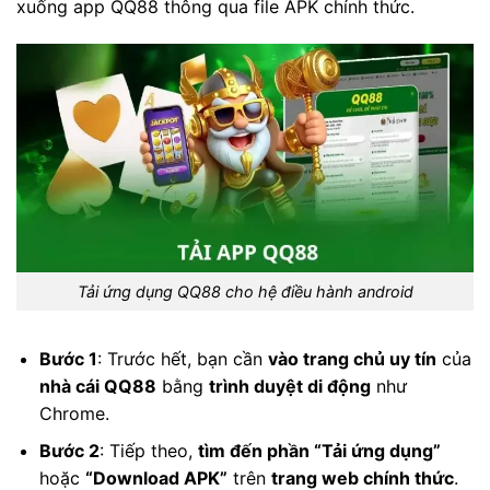
xuống app QQ88 thông qua file APK chính thức.
Tải ứng dụng QQ88 cho hệ điều hành android
Bước 1
: Trước hết, bạn cần
vào trang chủ uy tín
của
nhà cái QQ88
bằng
trình duyệt di động
như
Chrome.
Bước 2
: Tiếp theo,
tìm đến phần “Tải ứng dụng”
hoặc
“Download APK”
trên
trang web chính thức
.