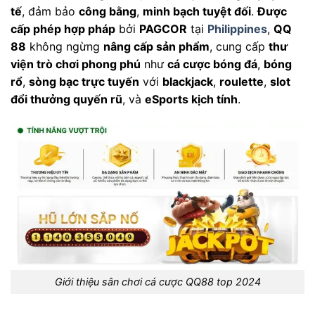
tế
, đảm bảo
công bằng
,
minh bạch tuyệt đối
.
Được
cấp phép hợp pháp
bởi
PAGCOR
tại
Philippines
,
QQ
88
không ngừng
nâng cấp sản phẩm
, cung cấp
thư
viện trò chơi phong phú
như
cá cược bóng đá
,
bóng
rổ
,
sòng bạc trực tuyến
với
blackjack
,
roulette
,
slot
đổi thưởng quyến rũ
, và
eSports kịch tính
.
Giới thiệu sân chơi cá cược QQ88 top 2024