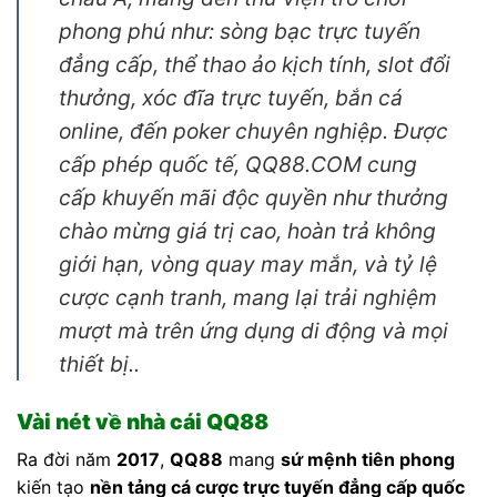
phong phú như: sòng bạc trực tuyến
đẳng cấp, thể thao ảo kịch tính, slot đổi
thưởng, xóc đĩa trực tuyến, bắn cá
online, đến poker chuyên nghiệp. Được
cấp phép quốc tế, QQ88.COM cung
cấp khuyến mãi độc quyền như thưởng
chào mừng giá trị cao, hoàn trả không
giới hạn, vòng quay may mắn, và tỷ lệ
cược cạnh tranh, mang lại trải nghiệm
mượt mà trên ứng dụng di động và mọi
thiết bị..
Vài nét về nhà cái QQ88
Ra đời năm
2017
,
QQ88
mang
sứ mệnh tiên phong
kiến tạo
nền tảng cá cược trực tuyến đẳng cấp quốc