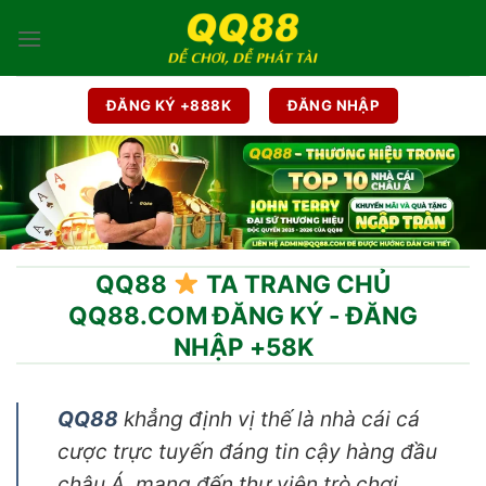
Bỏ
qua
nội
dung
ĐĂNG KÝ +888K
ĐĂNG NHẬP
QQ88
TA TRANG CHỦ
QQ88.COM ĐĂNG KÝ - ĐĂNG
NHẬP +58K
QQ88
khẳng định vị thế là nhà cái cá
cược trực tuyến đáng tin cậy hàng đầu
châu Á, mang đến thư viện trò chơi