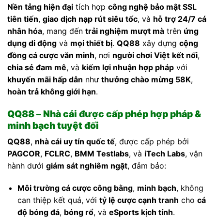
Nền tảng hiện đại
tích hợp
công nghệ bảo mật SSL
tiên tiến
,
giao dịch nạp rút siêu tốc
, và
hỗ trợ 24/7 cá
nhân hóa
, mang đến
trải nghiệm mượt mà
trên
ứng
dụng di động
và
mọi thiết bị
.
QQ88
xây dựng
cộng
đồng cá cược văn minh
, nơi
người chơi Việt
kết nối
,
chia sẻ đam mê
, và
kiếm lợi nhuận hợp pháp
với
khuyến mãi hấp dẫn
như
thưởng chào mừng 58K
,
hoàn trả không giới hạn
.
QQ88 – Nhà cái được cấp phép hợp pháp &
minh bạch tuyệt đối
QQ88
,
nhà cái uy tín quốc tế
, được cấp phép bởi
PAGCOR
,
FCLRC
,
BMM Testlabs
, và
iTech Labs
, vận
hành dưới
giám sát nghiêm ngặt
, đảm bảo:
Môi trường cá cược công bằng
,
minh bạch
, không
can thiệp kết quả, với
tỷ lệ cược cạnh tranh
cho
cá
độ bóng đá
,
bóng rổ
, và
eSports kịch tính
.