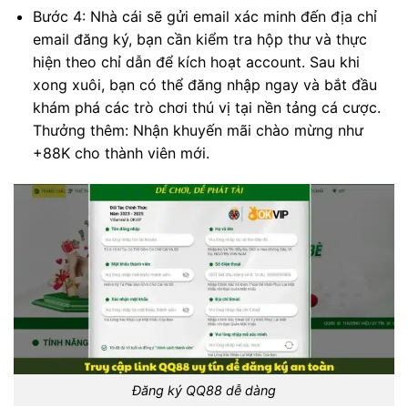
Bước 4: Nhà cái sẽ gửi email xác minh đến địa chỉ
email đăng ký, bạn cần kiểm tra hộp thư và thực
hiện theo chỉ dẫn để kích hoạt account. Sau khi
xong xuôi, bạn có thể đăng nhập ngay và bắt đầu
khám phá các trò chơi thú vị tại nền tảng cá cược.
Thưởng thêm: Nhận khuyến mãi chào mừng như
+88K cho thành viên mới.
Đăng ký QQ88 dễ dàng