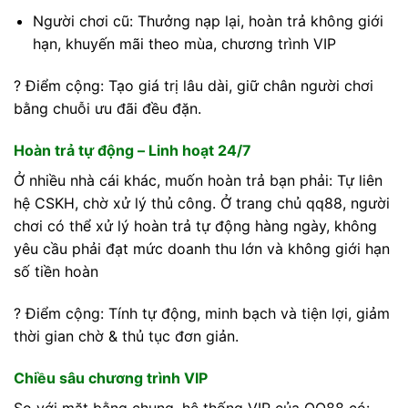
Người chơi cũ: Thưởng nạp lại, hoàn trả không giới
hạn, khuyến mãi theo mùa, chương trình VIP
? Điểm cộng: Tạo giá trị lâu dài, giữ chân người chơi
bằng chuỗi ưu đãi đều đặn.
Hoàn trả tự động – Linh hoạt 24/7
Ở nhiều nhà cái khác, muốn hoàn trả bạn phải: Tự liên
hệ CSKH, chờ xử lý thủ công. Ở trang chủ qq88, người
chơi có thể xử lý hoàn trả tự động hàng ngày, không
yêu cầu phải đạt mức doanh thu lớn và không giới hạn
số tiền hoàn
? Điểm cộng: Tính tự động, minh bạch và tiện lợi, giảm
thời gian chờ & thủ tục đơn giản.
Chiều sâu chương trình VIP
So với mặt bằng chung, hệ thống VIP của QQ88 có: