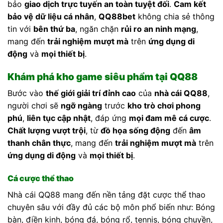
bảo
giao dịch trực tuyến an toàn tuyệt đối
.
Cam kết
bảo vệ dữ liệu cá nhân
,
QQ88bet
không chia sẻ thông
tin với
bên thứ ba
, ngăn chặn
rủi ro an ninh mạng
,
mang đến
trải nghiệm mượt mà
trên
ứng dụng di
động
và
mọi thiết bị
.
Khám phá kho game siêu phẩm tại QQ88
Bước vào
thế giới giải trí đỉnh cao
của
nhà cái QQ88
,
người chơi sẽ
ngỡ ngàng
trước
kho trò chơi phong
phú
,
liên tục cập nhật
, đáp ứng
mọi đam mê cá cược
.
Chất lượng vượt trội
, từ
đồ họa sống động
đến
âm
thanh chân thực
, mang đến
trải nghiệm mượt mà
trên
ứng dụng di động
và
mọi thiết bị
.
Cá cược thể thao
Nhà cái QQ88 mang đến nền tảng đặt cược thể thao
chuyên sâu với đầy đủ các bộ môn phổ biến như: Bóng
bàn, điền kinh, bóng đá, bóng rổ, tennis, bóng chuyền,