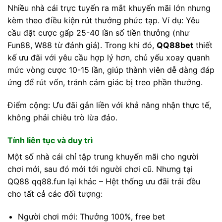
Nhiều nhà cái trực tuyến ra mắt khuyến mãi lớn nhưng
kèm theo điều kiện rút thưởng phức tạp. Ví dụ: Yêu
cầu đặt cược gấp 25-40 lần số tiền thưởng (như
Fun88, W88 từ đánh giá). Trong khi đó,
QQ88bet
thiết
kế ưu đãi với yêu cầu hợp lý hơn, chủ yếu xoay quanh
mức vòng cược 10-15 lần, giúp thành viên dễ dàng đáp
ứng để rút vốn, tránh cảm giác bị treo phần thưởng.
Điểm cộng: Ưu đãi gắn liền với khả năng nhận thực tế,
không phải chiêu trò lừa đảo.
Tính liên tục và duy trì
Một số nhà cái chỉ tập trung khuyến mãi cho người
chơi mới, sau đó mới tới người chơi cũ. Nhưng tại
QQ88 qq88.fun lại khác – Hệt thống ưu đãi trải đều
cho tất cả các đối tượng:
Người chơi mới: Thưởng 100%, free bet