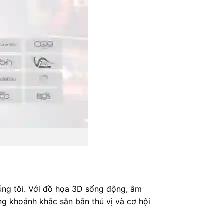
húng tôi. Với đồ họa 3D sống động, âm
ng khoảnh khắc săn bắn thú vị và cơ hội