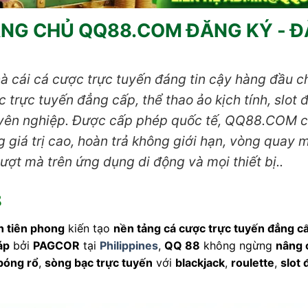
NG CHỦ QQ88.COM ĐĂNG KÝ - 
hà cái cá cược trực tuyến đáng tin cậy hàng đầu c
trực tuyến đẳng cấp, thể thao ảo kịch tính, slot đ
huyên nghiệp. Được cấp phép quốc tế, QQ88.COM 
iá trị cao, hoàn trả không giới hạn, vòng quay 
ượt mà trên ứng dụng di động và mọi thiết bị..
8
 tiên phong
kiến tạo
nền tảng cá cược trực tuyến đẳng c
áp
bởi
PAGCOR
tại
Philippines
,
QQ 88
không ngừng
nâng 
bóng rổ
,
sòng bạc trực tuyến
với
blackjack
,
roulette
,
slot 