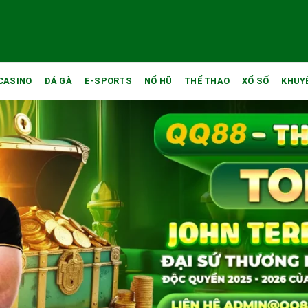
CASINO
ĐÁ GÀ
E-SPORTS
NỔ HŨ
THỂ THAO
XỔ SỐ
KHUY