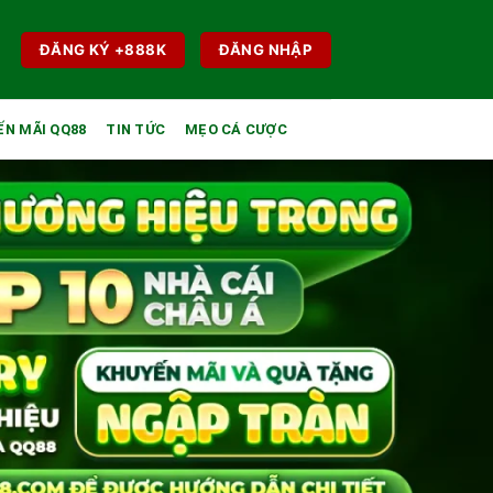
ĐĂNG KÝ +888K
ĐĂNG NHẬP
ẾN MÃI QQ88
TIN TỨC
MẸO CÁ CƯỢC