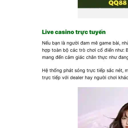
Live casino trực tuyến
Nếu bạn là người đam mê game bài, nhà
hợp toàn bộ các trò chơi cổ điển như: B
mang đến cảm giác chân thực như đang
Hệ thống phát sóng trực tiếp sắc nét, 
trực tiếp với dealer hay người chơi kh