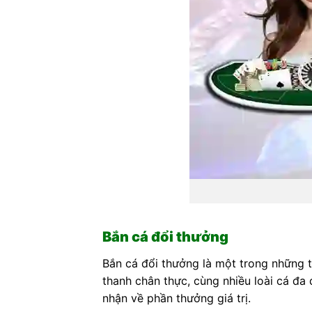
Bắn cá đổi thưởng
Bắn cá đổi thưởng là một trong những tr
thanh chân thực, cùng nhiều loài cá đa
nhận về phần thưởng giá trị.