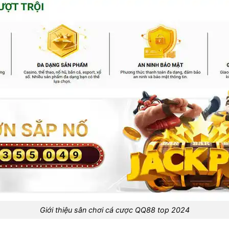
Giới thiệu sân chơi cá cược QQ88 top 2024