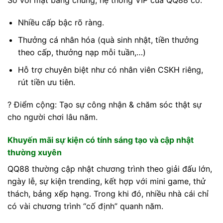
Nhiều cấp bậc rõ ràng.
Thưởng cá nhân hóa (quà sinh nhật, tiền thưởng
theo cấp, thưởng nạp mỗi tuần,…)
Hỗ trợ chuyên biệt như có nhân viên CSKH riêng,
rút tiền ưu tiên.
? Điểm cộng: Tạo sự công nhận & chăm sóc thật sự
cho người chơi lâu năm.
Khuyến mãi sự kiện có tính sáng tạo và cập nhật
thường xuyên
QQ88 thường cập nhật chương trình theo giải đấu lớn,
ngày lễ, sự kiện trending, kết hợp với mini game, thử
thách, bảng xếp hạng. Trong khi đó, nhiều nhà cái chỉ
có vài chương trình “cố định” quanh năm.