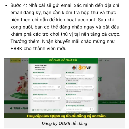
Bước 4: Nhà cái sẽ gửi email xác minh đến địa chỉ
email đăng ký, bạn cần kiểm tra hộp thư và thực
hiện theo chỉ dẫn để kích hoạt account. Sau khi
xong xuôi, bạn có thể đăng nhập ngay và bắt đầu
khám phá các trò chơi thú vị tại nền tảng cá cược.
Thưởng thêm: Nhận khuyến mãi chào mừng như
+88K cho thành viên mới.
Đăng ký QQ88 dễ dàng