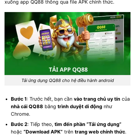
xuống app QQ88 thông qua file APK chính thức.
Tải ứng dụng QQ88 cho hệ điều hành android
Bước 1
: Trước hết, bạn cần
vào trang chủ uy tín
của
nhà cái QQ88
bằng
trình duyệt di động
như
Chrome.
Bước 2
: Tiếp theo,
tìm đến phần “Tải ứng dụng”
hoặc
“Download APK”
trên
trang web chính thức
.