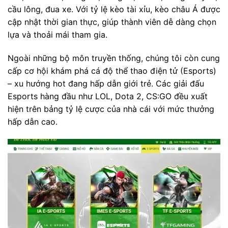
cầu lông, đua xe. Với tỷ lệ kèo tài xỉu, kèo châu Á được
cập nhật thời gian thực, giúp thành viên dễ dàng chọn
lựa và thoải mái tham gia.
Ngoài những bộ môn truyền thống, chúng tôi còn cung
cấp cơ hội khám phá cá độ thể thao điện tử (Esports)
– xu hướng hot đang hấp dẫn giới trẻ. Các giải đấu
Esports hàng đầu như LOL, Dota 2, CS:GO đều xuất
hiện trên bảng tỷ lệ cược của nhà cái với mức thưởng
hấp dẫn cao.