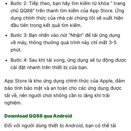
Bước 2: Tiếp theo, bạn hãy tìm kiếm từ khóa ” trang
chủ QQ88″ trên thanh tìm kiếm của App Store. Ứng
dụng chính thức của nhà cái chúng tôi sẽ xuất hiện
đầu tiên trong kết quả tìm kiếm.
Bước 3: Bạn nhấn vào nút “Nhận” để tải ứng dụng
về máy, thông thường quá trình này chỉ mất 3-5
phút.
Bước 4: Sau khi tải xong, ứng dụng sẽ tự động được
cài đặt nhanh trên thiết bị của bạn.
App Store là kho ứng dụng chính thức của Apple, đảm
bảo tính bảo mật và an toàn cho các ứng dụng được
tải về, nên người chơi không cần lo lắng khi trải
nghiệm.
Download QQ88 qua Android
Đối với người dùng thiết bị Android, bạn có thể tải