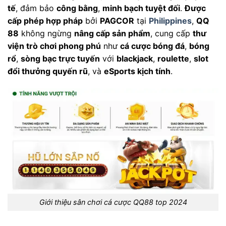
tế
, đảm bảo
công bằng
,
minh bạch tuyệt đối
.
Được
cấp phép hợp pháp
bởi
PAGCOR
tại
Philippines
,
QQ
88
không ngừng
nâng cấp sản phẩm
, cung cấp
thư
viện trò chơi phong phú
như
cá cược bóng đá
,
bóng
rổ
,
sòng bạc trực tuyến
với
blackjack
,
roulette
,
slot
đổi thưởng quyến rũ
, và
eSports kịch tính
.
Giới thiệu sân chơi cá cược QQ88 top 2024