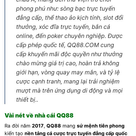
phong phú như: sòng bạc trực tuyến
đẳng cấp, thể thao ảo kịch tính, slot đổi
thưởng, xóc đĩa trực tuyến, bắn cá
online, đến poker chuyên nghiệp. Được
cấp phép quốc tế, QQ88.COM cung
cấp khuyến mãi độc quyền như thưởng
chào mừng giá trị cao, hoàn trả không
giới hạn, vòng quay may mắn, và tỷ lệ
cược cạnh tranh, mang lại trải nghiệm
mượt mà trên ứng dụng di động và mọi
thiết bị..
Vài nét về nhà cái QQ88
Ra đời năm
2017
,
QQ88
mang
sứ mệnh tiên phong
kiến tạo
nền tảng cá cược trực tuyến đẳng cấp quốc