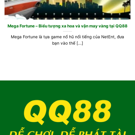
Mega Fortune – Biểu tượng xa hoa và vận may vàng tại QQ88
Mega Fortune là tựa game nổ hũ nổi tiếng của NetEnt, đưa
bạn vào thế [...]