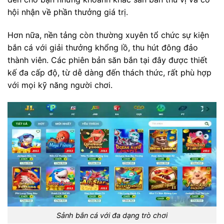
hội nhận về phần thưởng giá trị.
Hơn nữa, nền tảng còn thường xuyên tổ chức sự kiện
bắn cá với giải thưởng khổng lồ, thu hút đông đảo
thành viên. Các phiên bản săn bắn tại đây được thiết
kế đa cấp độ, từ dễ dàng đến thách thức, rất phù hợp
với mọi kỹ năng người chơi.
Sảnh bắn cá với đa dạng trò chơi