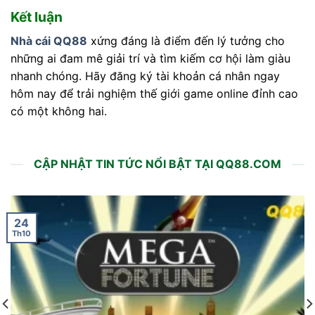
Kết luận
Nhà cái QQ88
xứng đáng là điểm đến lý tưởng cho
những ai đam mê giải trí và tìm kiếm cơ hội làm giàu
nhanh chóng. Hãy đăng ký tài khoản cá nhân ngay
hôm nay để trải nghiệm thế giới game online đỉnh cao
có một không hai.
CẬP NHẬT TIN TỨC NỔI BẬT TẠI QQ88.COM
24
Th10