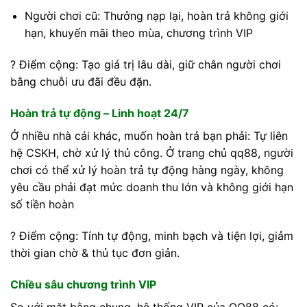
Người chơi cũ: Thưởng nạp lại, hoàn trả không giới
hạn, khuyến mãi theo mùa, chương trình VIP
? Điểm cộng: Tạo giá trị lâu dài, giữ chân người chơi
bằng chuỗi ưu đãi đều đặn.
Hoàn trả tự động – Linh hoạt 24/7
Ở nhiều nhà cái khác, muốn hoàn trả bạn phải: Tự liên
hệ CSKH, chờ xử lý thủ công. Ở trang chủ qq88, người
chơi có thể xử lý hoàn trả tự động hàng ngày, không
yêu cầu phải đạt mức doanh thu lớn và không giới hạn
số tiền hoàn
? Điểm cộng: Tính tự động, minh bạch và tiện lợi, giảm
thời gian chờ & thủ tục đơn giản.
Chiều sâu chương trình VIP
So với mặt bằng chung, hệ thống VIP của QQ88 có: