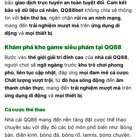
bảo
giao dịch trực tuyến an toàn tuyệt đối
.
Cam kết
bảo vệ dữ liệu cá nhân
,
QQ88bet
không chia sẻ thông
tin với
bên thứ ba
, ngăn chặn
rủi ro an ninh mạng
,
mang đến
trải nghiệm mượt mà
trên
ứng dụng di
động
và
mọi thiết bị
.
Khám phá kho game siêu phẩm tại QQ88
Bước vào
thế giới giải trí đỉnh cao
của
nhà cái QQ88
,
người chơi sẽ
ngỡ ngàng
trước
kho trò chơi phong
phú
,
liên tục cập nhật
, đáp ứng
mọi đam mê cá cược
.
Chất lượng vượt trội
, từ
đồ họa sống động
đến
âm
thanh chân thực
, mang đến
trải nghiệm mượt mà
trên
ứng dụng di động
và
mọi thiết bị
.
Cá cược thể thao
Nhà cái QQ88 mang đến nền tảng đặt cược thể thao
chuyên sâu với đầy đủ các bộ môn phổ biến như: Bóng
bàn, điền kinh, bóng đá, bóng rổ, tennis, bóng chuyền,