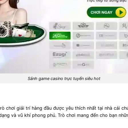
Sảnh game casino trực tuyến siêu hot
ò chơi giải trí hàng đầu được yêu thích nhất tại nhà cái c
 dạng và vũ khí phong phú. Trò chơi mang đến cho bạn nhữ