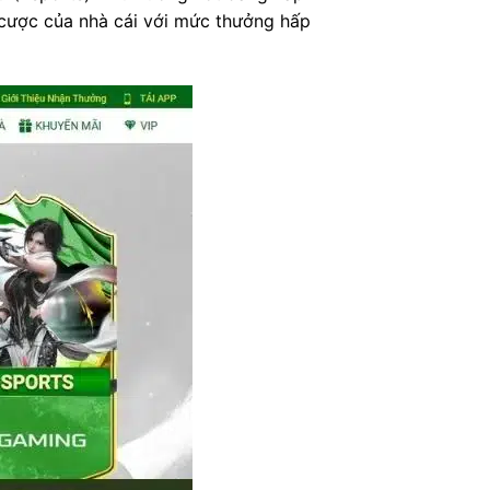
ệ cược của nhà cái với mức thưởng hấp