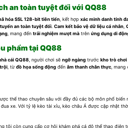
ịch an toàn tuyệt đối với QQ88
 hóa SSL 128-bit tiên tiến
, kết hợp
xác minh danh tính đa
 tuyến an toàn tuyệt đối
.
Cam kết bảo vệ dữ liệu cá nhân
,
mạng
, mang đến
trải nghiệm mượt mà
trên
ứng dụng di độn
êu phẩm tại QQ88
nhà cái QQ88
, người chơi sẽ
ngỡ ngàng
trước
kho trò chơ
trội
, từ
đồ họa sống động
đến
âm thanh chân thực
, mang
ợc thể thao chuyên sâu với đầy đủ các bộ môn phổ biến n
 đua xe. Với tỷ lệ kèo tài xỉu, kèo châu Á được cập nhật thờ
g tôi còn cung cấp cơ hội khám phá cá độ thể thao điện t