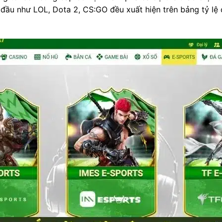
g đầu như LOL, Dota 2, CS:GO đều xuất hiện trên bảng tỷ l