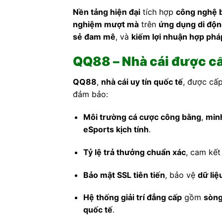
Nền tảng hiện đại
tích hợp
công nghệ b
nghiệm mượt mà
trên
ứng dụng di độ
sẻ đam mê
, và
kiếm lợi nhuận hợp phá
QQ88 – Nhà cái được cấ
QQ88
,
nhà cái uy tín quốc tế
, được cấ
đảm bảo:
Môi trường cá cược công bằng
,
min
eSports kịch tính
.
Tỷ lệ trả thưởng chuẩn xác
, cam kế
Bảo mật SSL tiên tiến
, bảo vệ
dữ liệ
Hệ thống giải trí đẳng cấp
gồm
sòng
quốc tế
.