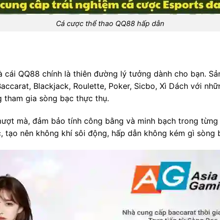
Cá cược thể thao QQ88 hấp dẫn
 cái QQ88 chính là thiên đường lý tưởng dành cho bạn. Sản
accarat, Blackjack, Roulette, Poker, Sicbo, Xì Dách với nh
 tham gia sòng bạc thực thụ.
mượt mà, đảm bảo tính công bằng và minh bạch trong từng 
ác, tạo nên không khí sôi động, hấp dẫn không kém gì sòng 