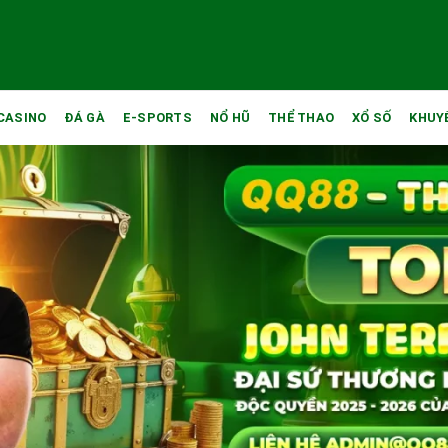
CASINO
ĐÁ GÀ
E-SPORTS
NỔ HŨ
THỂ THAO
XỔ SỐ
KHUY