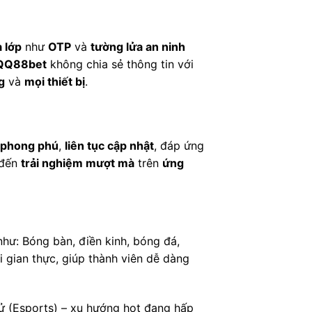
 lớp
như
OTP
và
tường lửa an ninh
QQ88bet
không chia sẻ thông tin với
g
và
mọi thiết bị
.
i phong phú
,
liên tục cập nhật
, đáp ứng
 đến
trải nghiệm mượt mà
trên
ứng
hư: Bóng bàn, điền kinh, bóng đá,
i gian thực, giúp thành viên dễ dàng
ử (Esports) – xu hướng hot đang hấp